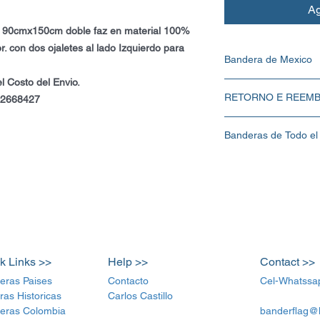
Ag
 90cmx150cm doble faz en material 100%
or. con dos ojaletes al lado Izquierdo para
Bandera de Mexico
l Costo del Envio.
Bandera de Mexico en 
RETORNO E REEM
material 100% Polyester 
2-2668427
ojaletes al lado Izquierd
Política de retorno e re
Valor de la Bandera $80
Banderas de Todo el
seus clientes saibam o q
Carlos Castillo :Cel-W
a compra. Ter uma polít
Tamaño 90x150cm Doble 
ótima maneira de estabe
clientes podem comprar
k Links >>
Help >>
Contact >>
eras Paises
Contacto
Cel-Whatssa
ras Historicas
Carlos Castillo
eras Colombia
banderflag@