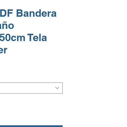
 DF Bandera
año
50cm Tela
er