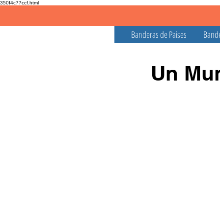
350f4c77ccf.html
Banderas de Paises
Bande
Un Mun