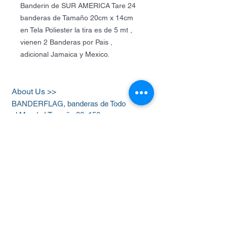
Banderin de SUR AMERICA Tare 24
banderas de Tamaño 20cm x 14cm
en Tela Poliester la tira es de 5 mt ,
vienen 2 Banderas por Pais ,
adicional Jamaica y Mexico.
About Us >>
BANDERFLAG, banderas de Todo
el Mundo ! Tamaño 90x150cm .
Cel
312-2668427
Quick Links >>
Help >>
Banderas Paises
Cel-Whatssap
312-
2668427
Baderas
Historicas
banderflag@hotmail.c
Banderas
om
Colombia