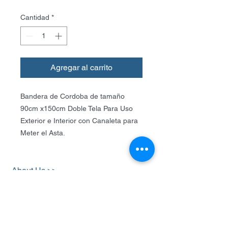
Cantidad
*
Agregar al carrito
Bandera de Cordoba de tamaño
90cm x150cm Doble Tela Para Uso
Exterior e Interior con Canaleta para
Meter el Asta.
About Us >>
BANDERFLAG, banderas de Todo
el Mundo ! Tamaño 90x150cm .
Cel
312-2668427