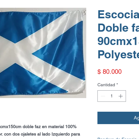
Escoci
Doble f
90cmx1
Polyest
Precio
$ 80.000
Cantidad
*
Ag
cmx150cm doble faz en material 100%
or. con dos ojaletes al lado Izquierdo para