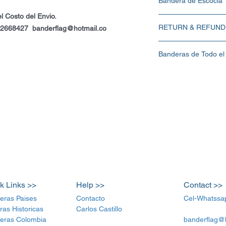
Bandera de Escocia
l Costo del Envio.
Bandera de Escocia en
RETURN & REFUND
2-2668427 banderflag@hotmail.co
material 100% Polyester 
ojaletes al lado Izquierd
I’m a Return and Refund p
Valor de la Bandera $80
Banderas de Todo el
customers know what to do
Carlos Castillo :Cel-W
purchase. Having a strai
banderflag@hotmail.co
Tamaño 90x150cm Doble 
great way to build trust
buy with confidence.
k Links >>
Help >>
Contact >>
eras Paises
Contacto
Cel-Whatssa
ras Historicas
Carlos Castillo
eras Colombia
banderflag@