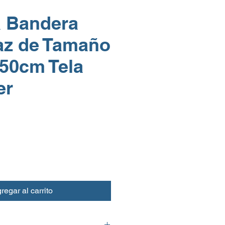
a Bandera
az de Tamaño
50cm Tela
er
regar al carrito