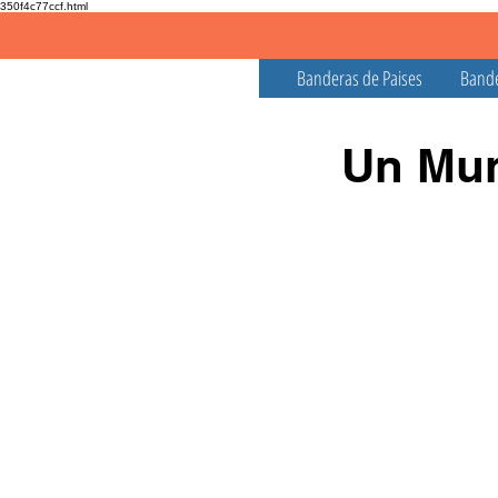
350f4c77ccf.html
Banderas de Paises
Bande
Un Mun