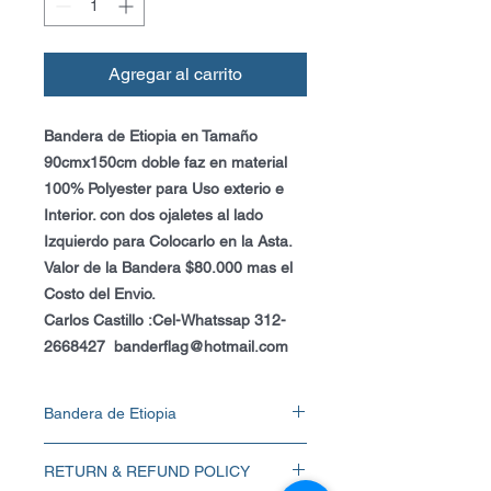
Agregar al carrito
Bandera de Etiopia en Tamaño
90cmx150cm doble faz en material
100% Polyester para Uso exterio e
Interior. con dos ojaletes al lado
Izquierdo para Colocarlo en la Asta.
Valor de la Bandera $80.000 mas el
Costo del Envio.
Carlos Castillo :Cel-Whatssap 312-
2668427 banderflag@hotmail.com
Bandera de Etiopia
Bandera de Etiopia en Tamaño
RETURN & REFUND POLICY
90cmx150cm doble faz en material 100%