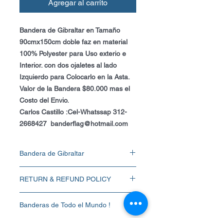
Agregar al carrito
Bandera de Gibraltar en Tamaño
90cmx150cm doble faz en material
100% Polyester para Uso exterio e
Interior. con dos ojaletes al lado
Izquierdo para Colocarlo en la Asta.
Valor de la Bandera $80.000 mas el
Costo del Envio.
Carlos Castillo :Cel-Whatssap 312-
2668427 banderflag@hotmail.com
Bandera de Gibraltar
Bandera de Gibraltar en Tamaño
RETURN & REFUND POLICY
90cmx150cm doble faz en material 100%
Polyester para Uso exterio e Interior. con
La Bandera se entrega NUEVA y buena
dos ojaletes al lado Izquierdo para
Banderas de Todo el Mundo !
impresion por lo tanto No se Aceptan
Colocarlo en la Asta.
Devoluciones.
Valor de la Bandera $80.000 mas el Costo