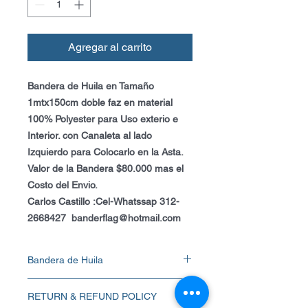
Agregar al carrito
Bandera de Huila en Tamaño
1mtx150cm doble faz en material
100% Polyester para Uso exterio e
Interior. con Canaleta al lado
Izquierdo para Colocarlo en la Asta.
Valor de la Bandera $80.000 mas el
Costo del Envio.
Carlos Castillo :Cel-Whatssap 312-
2668427 banderflag@hotmail.com
Bandera de Huila
Bandera del Huila en Tamaño 1mt
RETURN & REFUND POLICY
x150cm doble faz en material 100%