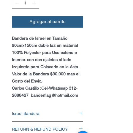
Agregar al carrito
Bandera de Israel en Tamaño
90cmx150cm doble faz en material
100% Polyester para Uso exterio e
Interior. con dos ojaletes al lado
Izquierdo para Colocarlo en la Asta.
Valor de la Bandera $90.000 mas el
Costo del Envio.
Carlos Castillo :Cel-Whatssap 312-
2668427 banderflag@hotmail.com
Israel Bandera
Bandera de Israel en Tamaño 90x150cm
RETURN & REFUND POLICY
doble faz en material 100% Polyester para