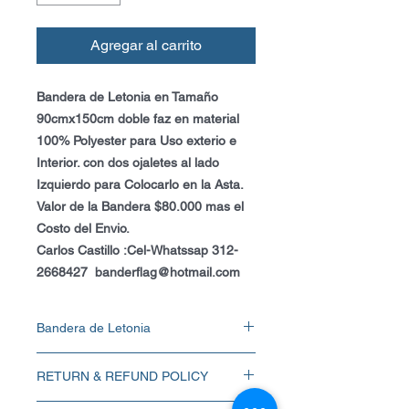
Agregar al carrito
Bandera de Letonia en Tamaño
90cmx150cm doble faz en material
100% Polyester para Uso exterio e
Interior. con dos ojaletes al lado
Izquierdo para Colocarlo en la Asta.
Valor de la Bandera $80.000 mas el
Costo del Envio.
Carlos Castillo :Cel-Whatssap 312-
2668427 banderflag@hotmail.com
Bandera de Letonia
Bandera de Letonia en Tamaño
RETURN & REFUND POLICY
90cmx150cm doble faz en material 100%
Polyester para Uso exterio e Interior. con