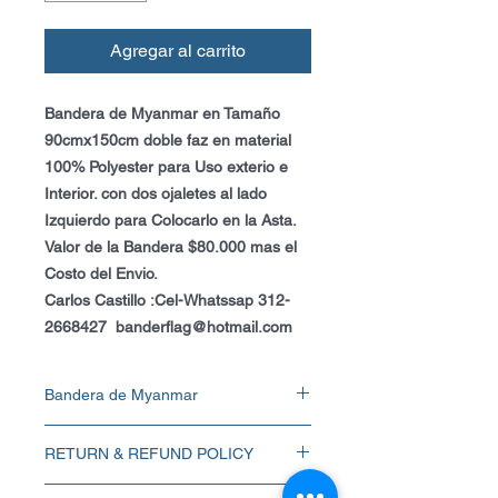
Agregar al carrito
Bandera de Myanmar en Tamaño
90cmx150cm doble faz en material
100% Polyester para Uso exterio e
Interior. con dos ojaletes al lado
Izquierdo para Colocarlo en la Asta.
Valor de la Bandera $80.000 mas el
Costo del Envio.
Carlos Castillo :Cel-Whatssap 312-
2668427 banderflag@hotmail.com
Bandera de Myanmar
Bandera de Myanmar en Tamaño
RETURN & REFUND POLICY
90cmx150cm doble faz en material 100%
Polyester para Uso exterio e Interior. con
La Bandera se entrega NUEVA y buena
dos ojaletes al lado Izquierdo para