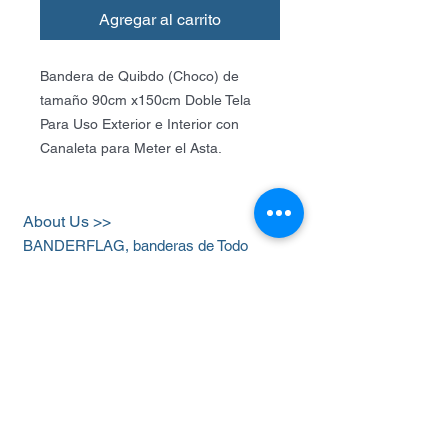
Agregar al carrito
Bandera de Quibdo (Choco) de
tamaño 90cm x150cm Doble Tela
Para Uso Exterior e Interior con
Canaleta para Meter el Asta.
About Us >>
BANDERFLAG, banderas de Todo
el Mundo ! Tamaño 90x150cm .
Cel
312-2668427
Quick Links >>
Help >>
Banderas Paises
Cel-Whatssap
312-
2668427
Baderas
Historicas
banderflag@hotmail.c
Banderas