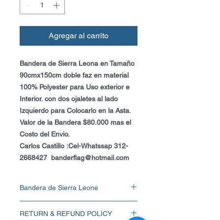
Agregar al carrito
Bandera de Sierra Leona en Tamaño
90cmx150cm doble faz en material
100% Polyester para Uso exterior e
Interior. con dos ojaletes al lado
Izquierdo para Colocarlo en la Asta.
Valor de la Bandera $80.000 mas el
Costo del Envio.
Carlos Castillo :Cel-Whatssap 312-
2668427 banderflag@hotmail.com
Bandera de Sierra Leone
Bandera de Sierra Leona en Tamaño
RETURN & REFUND POLICY
90cmx150cm doble faz en material 100%