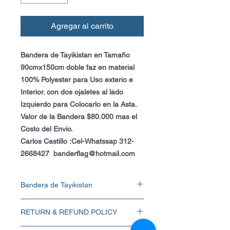
Agregar al carrito
Bandera de Tayikistan en Tamaño
90cmx150cm doble faz en material
100% Polyester para Uso exterio e
Interior. con dos ojaletes al lado
Izquierdo para Colocarlo en la Asta.
Valor de la Bandera $80.000 mas el
Costo del Envio.
Carlos Castillo :Cel-Whatssap 312-
2668427 banderflag@hotmail.com
Bandera de Tayikistan
Bandera de Tayikistan en Tamaño
RETURN & REFUND POLICY
90cmx150cm doble faz en material 100%
Polyester para Uso exterio e Interior. con