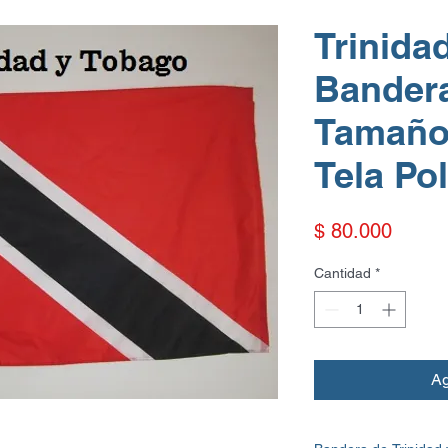
Trinida
Bandera
Tamaño
Tela Po
Precio
$ 80.000
Cantidad
*
Ag