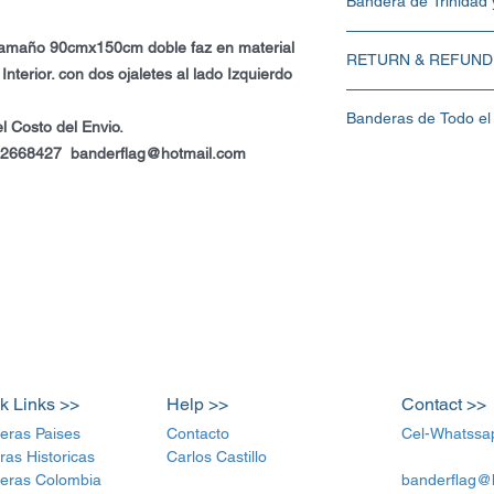
Bandera de Trinidad
Bandera de Trinidad y 
Tamaño 90cmx150cm doble faz en material
RETURN & REFUND
en material 100% Polyest
nterior. con dos ojaletes al lado Izquierdo
ojaletes al lado Izquierd
La Bandera se entrega N
Valor de la Bandera $80
Banderas de Todo el
No se Aceptan Devoluci
Carlos Castillo :Cel-W
l Costo del Envio.
banderflag@hotmail.co
12-2668427 banderflag@hotmail.com
Tamaño 90x150cm Doble 
k Links >>
Help >>
Contact >>
eras Paises
Contacto
Cel-Whatssa
ras Historicas
Carlos Castillo
eras Colombia
banderflag@