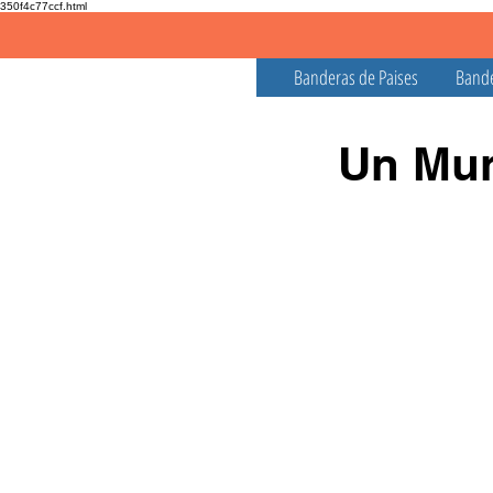
350f4c77ccf.html
Banderas de Paises
Bande
Un Mun